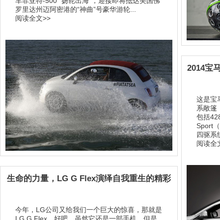
车菲亚特-500 “扬轮出海”，迎接即将抵达美国佛
罗里达州迈阿密港的“神曲”号豪华游轮...
阅读全文>>
2014宝马
这是宝
系敞篷（ 
包括42
Spor
四驱系统
阅读全文
生命的力量，LG G Flex演绎自我重生的精彩
今年，LG公司又给我们一个巨大的惊喜，那就是
LG G Flex。好吧，虽然它还是一部手机，但是