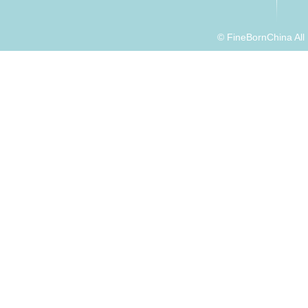
© FineBornChina Al