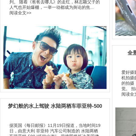
列。 随着《爸爸去哪儿》的走红，林志颖父子的
人气也开始爆棚，一举一动都成为舆论的焦...
阅读全文>>
全
爱好摄
机拍摄
的拍摄
觉。 
阅读全文
梦幻般的水上驾驶 水陆两栖车菲亚特-500
据英国《每日邮报》11月19日报道，当地时间19
日，由意大利 菲亚特 汽车公司制造的 水陆两栖