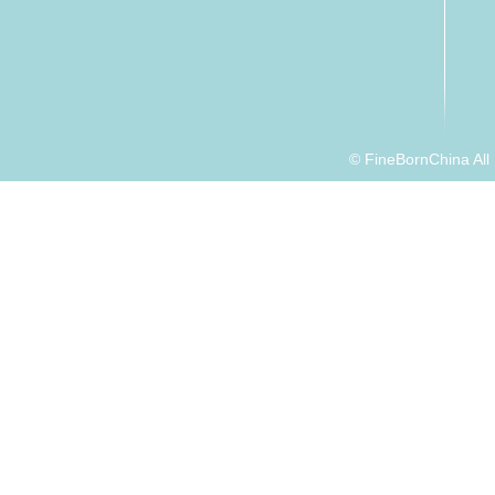
© FineBornChina Al