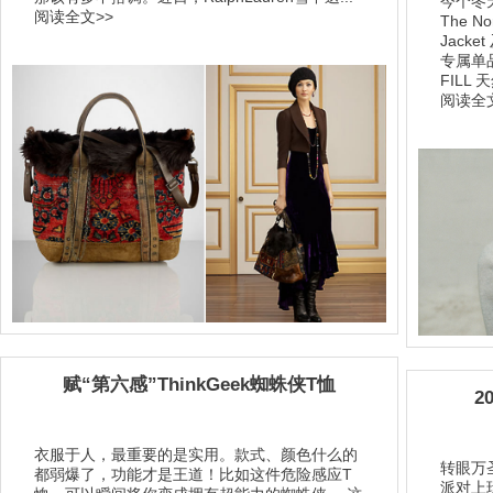
今个冬天
阅读全文>>
The N
Jacke
专属单
FILL 
阅读全文
赋“第六感”ThinkGeek蜘蛛侠T恤
2
衣服于人，最重要的是实用。款式、颜色什么的
转眼万
都弱爆了，功能才是王道！比如这件危险感应T
派对上