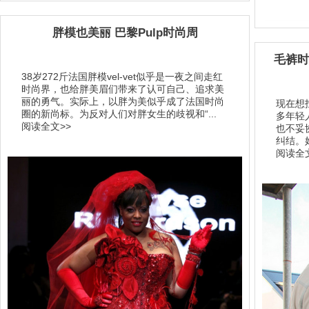
胖模也美丽 巴黎Pulp时尚周
毛裤时
38岁272斤法国胖模vel-vet似乎是一夜之间走红
时尚界，也给胖美眉们带来了认可自己、追求美
丽的勇气。实际上，以胖为美似乎成了法国时尚
现在想
圈的新尚标。为反对人们对胖女生的歧视和“...
多年轻
阅读全文>>
也不妥
纠结。
阅读全文