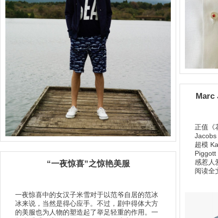
Mar
正值《花
Jaco
超模 Ka
Pigg
感惹人爱
“一夜惊喜”之惊艳美服
阅读全文
一夜惊喜中的女汉子米雪对于以范爷自居的范冰
冰来说，当然是得心应手。不过，剧中得体大方
的美服也为人物的塑造起了举足轻重的作用。一