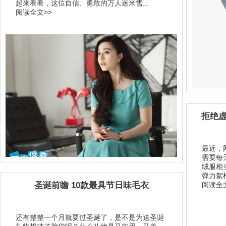
起来看看，这位自信、勇敢的万人迷米雪...
阅读全文>>
拒绝虚
最近，
需要每
绒服相
弹力絮
圣诞前瞻 10款最具节日味毛衣
阅读全文
还有整整一个月就要过圣诞了，是不是为送圣诞