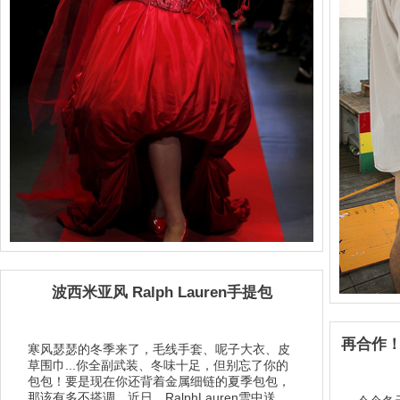
波西米亚风 Ralph Lauren手提包
再合作！Su
寒风瑟瑟的冬季来了，毛线手套、呢子大衣、皮
草围巾...你全副武装、冬味十足，但别忘了你的
包包！要是现在你还背着金属细链的夏季包包，
那该有多不搭调。近日，RalphLauren雪中送...