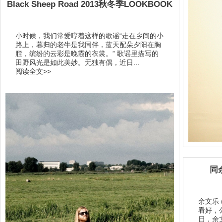
Black Sheep Road 2013秋冬季LOOKBOOK
小时候，我们常爱哼着这样的歌谣“走在乡间的小
路上，暮归的老牛是我同伴，蓝天配朵夕阳在胸
膛，缤纷的云彩是晚霞的衣裳。” 歌谣里描写的
田野风光是如此美妙。无独有偶，近日...
阅读全文>>
同
余文乐 
看好，
日，余文