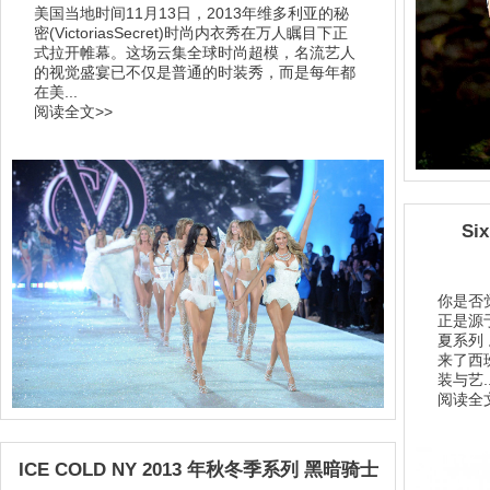
美国当地时间11月13日，2013年维多利亚的秘
密(VictoriasSecret)时尚内衣秀在万人瞩目下正
式拉开帷幕。这场云集全球时尚超模，名流艺人
的视觉盛宴已不仅是普通的时装秀，而是每年都
在美...
阅读全文>>
Si
你是否
正是源于
夏系列 
来了西班
装与艺..
阅读全文
ICE COLD NY 2013 年秋冬季系列 黑暗骑士