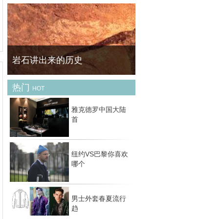
近日各大媒体对中国大城市的空气质量报告，
尤其是在北京、河北一带的空气质量，着实让
我们伤透了心。想象着或许以后只能带口罩才
敢出门的场景，不禁让人感到寒心。怎样才能
有
岩石讲出来的历史
热门
HOT
非洲岩画让我们看到了非洲人古已有之的精湛
技艺，也看到了非洲大陆历史最鲜活的记忆与
雅克德罗中国大陆
存在的证明。岩画开启了现代人类通往非洲大
首
陆过去已消失世界的一扇窗。非洲岩画是指约
始于公元前9000年的非洲岩画艺术，撒哈拉
沙漠和南部非洲是发现较多的地区，东非也发
现过这种艺术。风格、技术、石垢的色泽、所
纽约VS巴黎你喜欢
表现的动物种类、服饰及武器等都独具特色。
哪个
男士外套春夏流行
趋