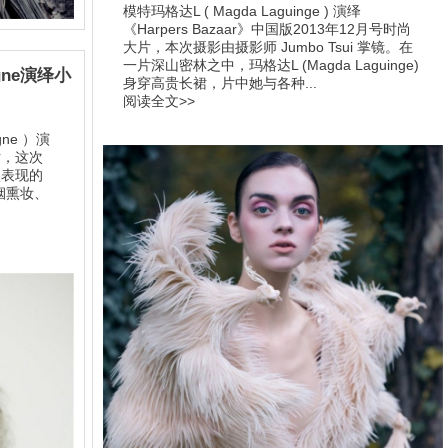
模特玛格达L ( Magda Laguinge ) 演绎
《Harpers Bazaar》中国版2013年12月号时尚
大片，本次摄影由摄影师 Jumbo Tsui 掌镜。在
一片深山密林之中，玛格达L (Magda Laguinge)
gne演绎小
身穿高贵长裙，片中她与各种...
阅读全文>>
gne ）演
片，这次
此次表现的
烟熏妆、