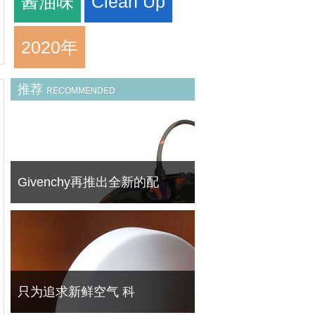
酱油味
Clean Up
2020年
推荐
RECOMMENDED
Givenchy再推出全新的配
FineBornChina之前报导过法国高端时装屋
Givenchy释出的2014 早春系列鞋履。近日，
在继该系列鞋履后，法国高端时装屋
Givenchy 继续为 2014 早春释出全新的配件
系列。FineBornChina再次与你一起揭开此新
只为追求新鲜空气 科
配件系列的神秘面纱。