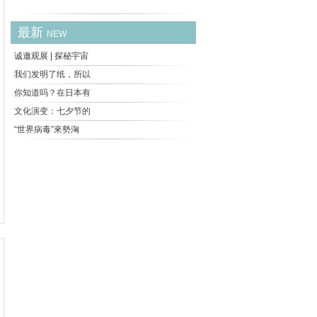
最新
NEW
诚邀观展 | 探秘宇宙
我们发明了纸，所以
你知道吗？在日本有
文化演变：七夕节的
“世界病毒”來勢洶