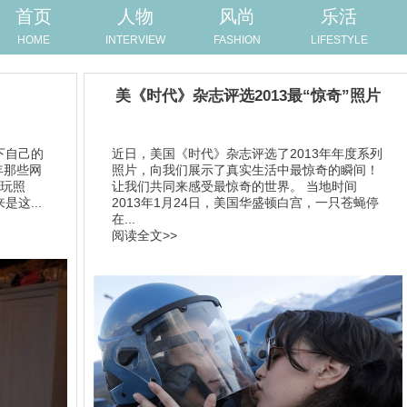
首页
人物
风尚
乐活
HOME
INTERVIEW
FASHION
LIFESTYLE
美《时代》杂志评选2013最“惊奇”照片
下自己的
近日，美国《时代》杂志评选了2013年年度系列
年那些网
照片，向我们展示了真实生活中最惊奇的瞬间！
好玩照
让我们共同来感受最惊奇的世界。 当地时间
这...
2013年1月24日，美国华盛顿白宫，一只苍蝇停
在...
阅读全文>>