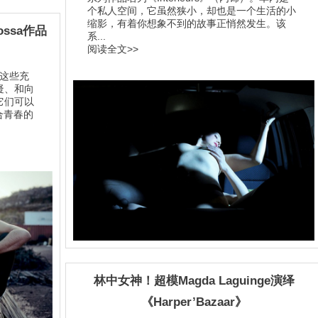
个私人空间，它虽然狭小，却也是一个生活的小
缩影，有着你想象不到的故事正悄然发生。该
ssa作品
系...
阅读全文>>
下这些充
疑、和向
它们可以
混合青春的
林中女神！超模Magda Laguinge演绎
《Harper’Bazaar》