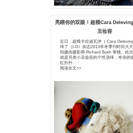
亮瞎你的双眼！超模Cara Delevin
丑妆容
近日，超模卡拉迪瓦伊（ Cara Delevin
绎了《I-D》杂志2013年冬季刊时尚大
拍摄由摄影师 Richard Bush 掌镜。
就是另类小丑妆容的个性演绎，夸张的
红扑扑...
阅读全文>>