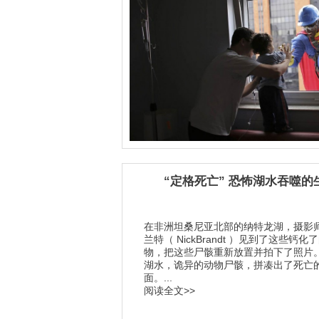
“定格死亡” 恐怖湖水吞噬的
在非洲坦桑尼亚北部的纳特龙湖，摄影
兰特（ NickBrandt ）见到了这些钙化
物，把这些尸骸重新放置并拍下了照片
湖水，诡异的动物尸骸，拼凑出了死亡
面。...
阅读全文>>