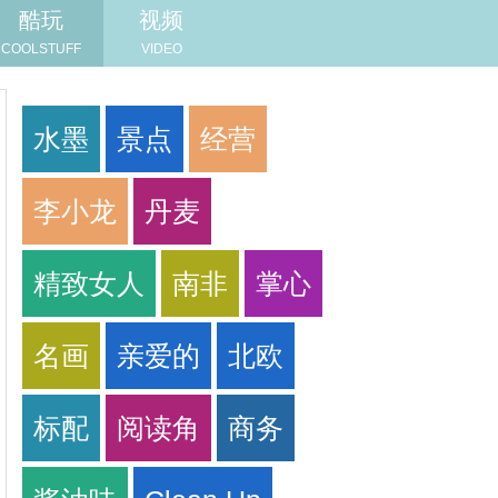
酷玩
视频
COOLSTUFF
VIDEO
水墨
景点
经营
李小龙
丹麦
精致女人
南非
掌心
名画
亲爱的
北欧
标配
阅读角
商务