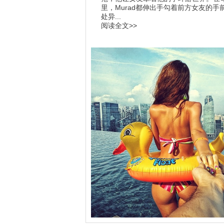
里，Murad都伸出手勾着前方女友的手
处异...
阅读全文>>