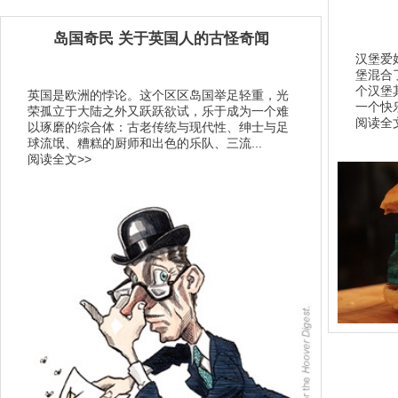
岛国奇民 关于英国人的古怪奇闻
汉堡爱
堡混合
个汉堡
英国是欧洲的悖论。这个区区岛国举足轻重，光
一个快
荣孤立于大陆之外又跃跃欲试，乐于成为一个难
阅读全文
以琢磨的综合体：古老传统与现代性、绅士与足
球流氓、糟糕的厨师和出色的乐队、三流...
阅读全文>>