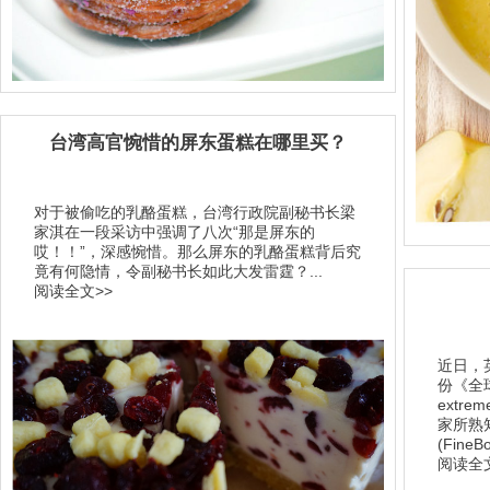
台湾高官惋惜的屏东蛋糕在哪里买？
对于被偷吃的乳酪蛋糕，台湾行政院副秘书长梁
家淇在一段采访中强调了八次“那是屏东的
哎！！”，深感惋惜。那么屏东的乳酪蛋糕背后究
竟有何隐情，令副秘书长如此大发雷霆？...
阅读全文>>
近日，英国
份《全球最
extr
家所熟
(Fine
阅读全文