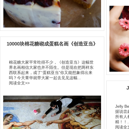
10000块棉花糖砌成蛋糕名画《创造亚当》
棉花糖大家平常吃得不少，《创造亚当》这幅世
界名画相信大家也并不陌生。但是现在把两样东
西联系起来，成了“蛋糕亚当”你又能想象得出来
吗？今天菁华就带大家一起去见见这幅...
阅读全文>>
Jelly
据说尝起
所有人
精！！..
阅读全文