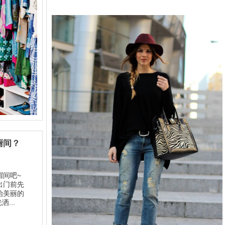
橱间？
帽间吧~
出门前先
始美丽的
...