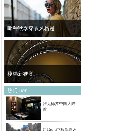
时尚，更多的是我们如何看待自己以及期望别
人看到我们的反映。对于大多数女性来说，一
个包袋是最适合投资的价值配件，是任何服装
与场合的日常必需品。而你所选择的包袋风格
对
哪种秋季穿衣风格是
天气逐渐降温，转眼间已进入深秋，人们穿的
衣服渐渐变厚，步履也越来越匆匆，从夹克到
大衣，开始出现了街头的身影之中。然而外套
的选择变得多样，每种外套代表不同的风格，
你
楼梯新视觉
热门
HOT
德国摄影师Nils Eisfeld喜欢楼梯结构特有的线
条美，因此着迷于螺旋楼梯的拍摄，用仰视的
雅克德罗中国大陆
角度来突出建筑的迷人之处。利用不同的光线
首
将不同形状的楼梯拍出不同的感觉，使人身处
梦幻
纽约VS巴黎你喜欢