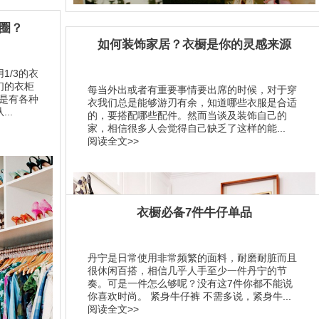
圈？
如何装饰家居？衣橱是你的灵感来源
1/3的衣
们的衣柜
每当外出或者有重要事情要出席的时候，对于穿
总是有各种
衣我们总是能够游刃有余，知道哪些衣服是合适
..
的，要搭配哪些配件。然而当谈及装饰自己的
家，相信很多人会觉得自己缺乏了这样的能...
阅读全文>>
衣橱必备7件牛仔单品
丹宁是日常使用非常频繁的面料，耐磨耐脏而且
很休闲百搭，相信几乎人手至少一件丹宁的节
奏。可是一件怎么够呢？没有这7件你都不能说
你喜欢时尚。 紧身牛仔裤 不需多说，紧身牛...
阅读全文>>