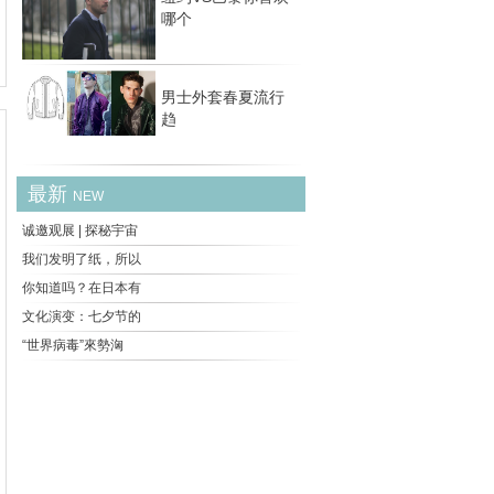
哪个
男士外套春夏流行
趋
最新
NEW
诚邀观展 | 探秘宇宙
我们发明了纸，所以
你知道吗？在日本有
文化演变：七夕节的
“世界病毒”來勢洶