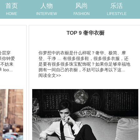
首页
人物
风尚
乐活
HOME
INTERVIEW
FASHION
LIFESTYLE
TOP 9 奢华衣橱
分层穿
你梦想中的衣橱是什么样呢？奢华、极简、摩
果你钟爱
登、干净 … 有很多很多鞋，很多很多衣服，还
，不妨来
是要有很多很多珠宝配饰呢？如果你足够幸福地
o...
拥有一间自己的衣橱，不妨可以参考以下这...
阅读全文>>