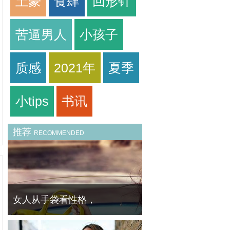
土豪
食肆
回形针
苦逼男人
小孩子
质感
2021年
夏季
小tips
书讯
推荐
RECOMMENDED
女人从手袋看性格，