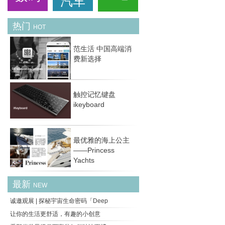
汽车
热门
HOT
范生活 中国高端消
费新选择
触控记忆键盘
ikeyboard
最优雅的海上公主
——Princess
Yachts
最新
NEW
诚邀观展 | 探秘宇宙生命密码「Deep
让你的生活更舒适，有趣的小创意