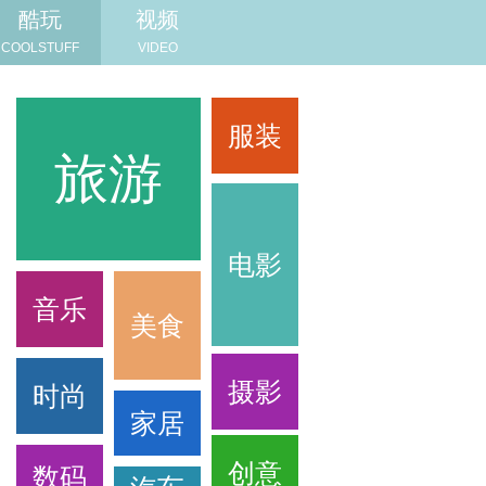
酷玩
视频
COOLSTUFF
VIDEO
服装
旅游
旅游
电影
音乐
美食
摄影
时尚
家居
创意
数码