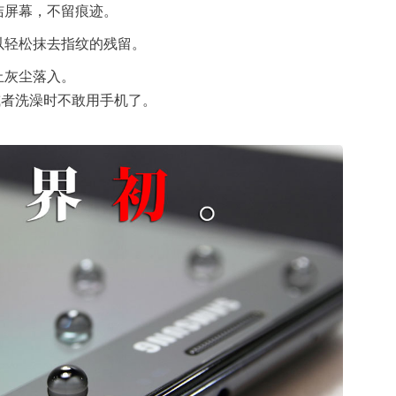
洁屏幕，不留痕迹。
可以轻松抹去指纹的残留。
止灰尘落入。
或者洗澡时不敢用手机了。