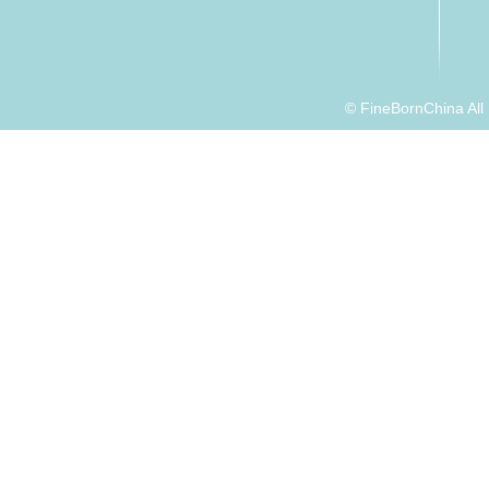
© FineBornChina Al