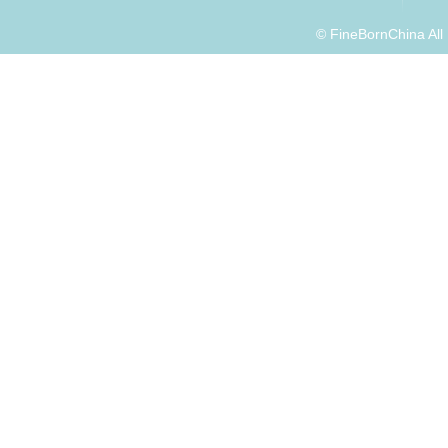
© FineBornChina Al