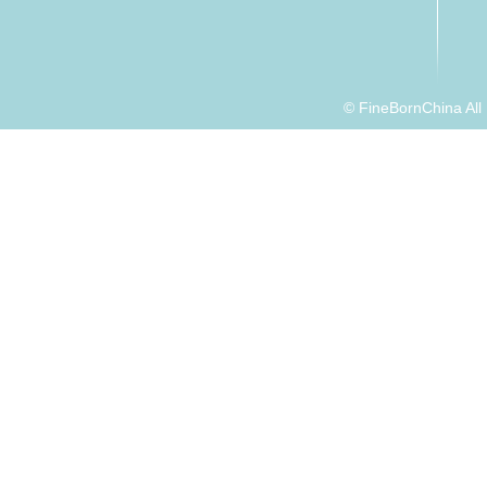
© FineBornChina Al