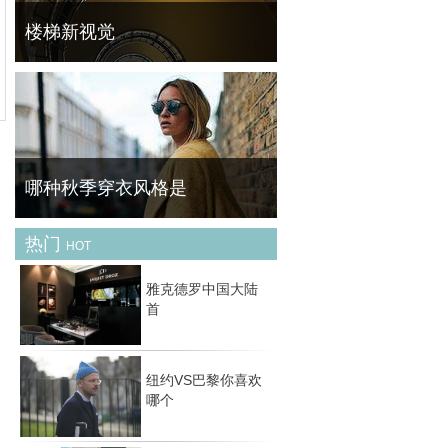
对
楼梯新视觉
德国摄影师Nils Eisfeld喜欢楼梯结构特有的线
条美，因此着迷于螺旋楼梯的拍摄，用仰视的
角度来突出建筑的迷人之处。利用不同的光线
将不同形状的楼梯拍出不同的感觉，使人身处
梦幻
哪种秋季穿衣风格是
热门
HOT
天气逐渐降温，转眼间已进入深秋，人们穿的
衣服渐渐变厚，步履也越来越匆匆，从夹克到
雅克德罗中国大陆
大衣，开始出现了街头的身影之中。然而外套
首
的选择变得多样，每种外套代表不同的风格，
你
纽约VS巴黎你喜欢
哪个