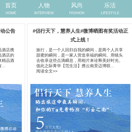
首页
人物
风尚
乐活
HOME
INTERVIEW
FASHION
LIFESTYLE
活动公告
#侣行天下，慧养人生#微博晒图有奖活动正
式上线！
品酒店携
旅行，是一个人回归自我的瞬间，是两个人共享
品酒店的
甜蜜的瞬间，是一家人营造幸福的瞬间。用镜头
联精品酒
去收录这些点滴瞬息，用相片来诠释美好时光。
..
值此之际菁华【范生活】携云南景迈博联...
阅读全文>>