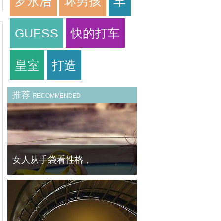
罗永浩
坏男孩
车
GUESS
快的打车
皇室
打造
推荐
RECOMMENDED
女人从手袋看性格，
时尚，更多的是我们如何看待自己以及期望别
人看到我们的反映。对于大多数女性来说，一
个包袋是最适合投资的价值配件，是任何服装
与场合的日常必需品。而你所选择的包袋风格