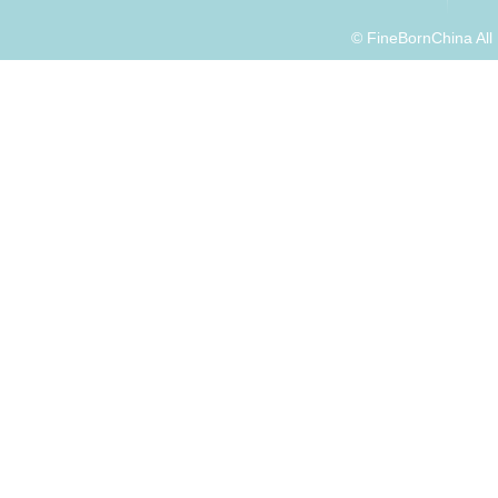
© FineBornChina Al