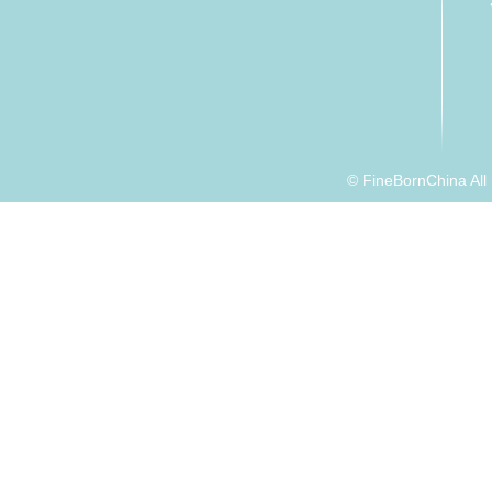
© FineBornChina Al