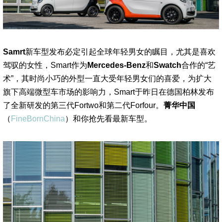
Samrt
新车型发布必定引起全球年轻男女的瞩目，尤其是喜欢
驾驭的女性，Smart作为
Mercedes-Benz
和
Swatch
合作的“艺
术”，其时尚小巧的外型一直大受年轻男女们的喜爱，为扩大
旗下高端微型车市场的影响力，Smart于昨日在德国柏林发布
了全新研发的第三代Fortwo和第二代Forfour。
菁华中国
（
FineBornChina
）和你抢先看最新车型。