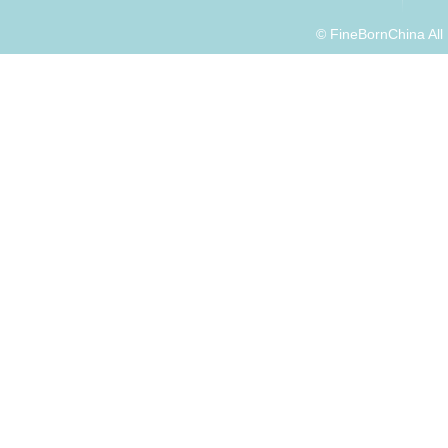
© FineBornChina Al