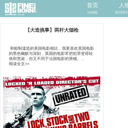
首页
人
HOME
INTERV
【大造挑事】两杆大烟枪
​ ​和粗制滥造的美国电影相比，我更喜欢英国电影
的黑色幽默与深刻，英国的电影常把犯罪变得轻
佻和荒诞，但又不同于法国电影的滑稽。...
阅读全文>>