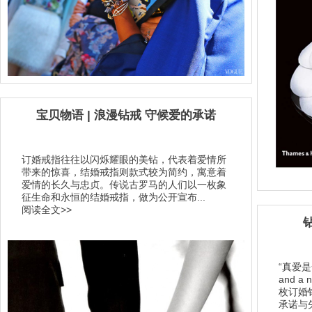
宝贝物语 | 浪漫钻戒 守候爱的承诺
订婚戒指往往以闪烁耀眼的美钻，代表着爱情所
带来的惊喜，结婚戒指则款式较为简约，寓意着
爱情的长久与忠贞。传说古罗马的人们以一枚象
征生命和永恒的结婚戒指，做为公开宣布...
阅读全文>>
钻
“真爱是
and 
枚订婚
承诺与