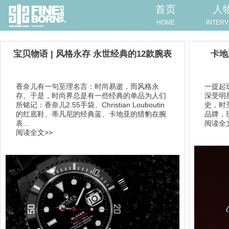
首页
人
HOME
INTERV
宝贝物语 | 风格永存 永世经典的12款腕表
卡地
香奈儿有一句至理名言：时尚易逝，而风格永
一提起珠
存。于是，时尚界总是有一些经典的单品为人们
深受明
所铭记：香奈儿2.55手袋、Christian Louboutin
史，时
的红底鞋、蒂凡尼的经典蓝、卡地亚的猎豹在腕
品牌，
表...
阅读全文
阅读全文>>