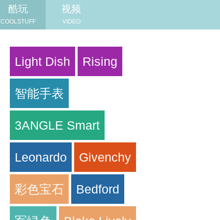
酷玩
视频
COOLSTUFF
VIDEO
Light Dish
Rising
智能手表
3ANGLE Smart
Leonardo
Givenchy
彩色宝石
Bedford