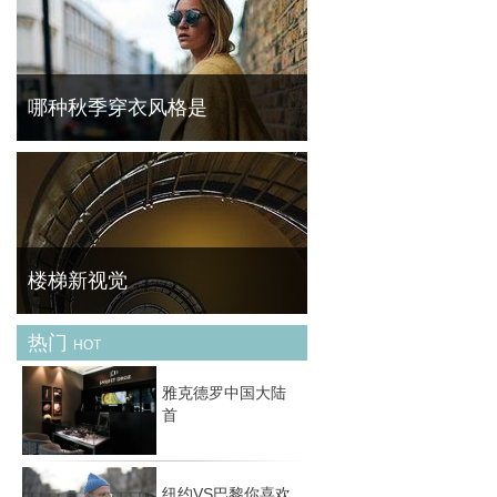
时尚，更多的是我们如何看待自己以及期望别
人看到我们的反映。对于大多数女性来说，一
个包袋是最适合投资的价值配件，是任何服装
与场合的日常必需品。而你所选择的包袋风格
对
哪种秋季穿衣风格是
天气逐渐降温，转眼间已进入深秋，人们穿的
衣服渐渐变厚，步履也越来越匆匆，从夹克到
大衣，开始出现了街头的身影之中。然而外套
的选择变得多样，每种外套代表不同的风格，
你
楼梯新视觉
热门
HOT
德国摄影师Nils Eisfeld喜欢楼梯结构特有的线
条美，因此着迷于螺旋楼梯的拍摄，用仰视的
雅克德罗中国大陆
角度来突出建筑的迷人之处。利用不同的光线
首
将不同形状的楼梯拍出不同的感觉，使人身处
梦幻
纽约VS巴黎你喜欢