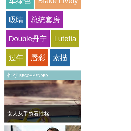
军绿色
Blake Lively
吸睛
总统套房
Double丹宁
Lutetia
过年
唇彩
素描
推荐
RECOMMENDED
女人从手袋看性格，