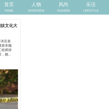
首页
人物
风尚
乐活
HOME
INTERVIEW
FASHION
LIFESTYLE
嫖妓文化大
不讳言表
成资本额
工程师持
她...