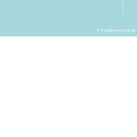
© FineBornChina Al