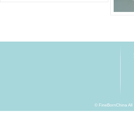
© FineBornChina Al