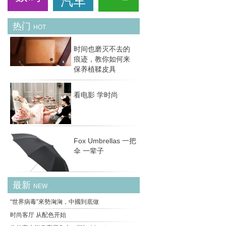
汽车
热门
HOT
时间也磨灭不去的
痕迹，教你如何来
保养植鞣皮具
看电影 学时尚
Fox Umbrellas 一把
伞 一辈子
最新
NEW
“世界病毒”來勢洶洶，中國到底做
时尚客厅 从配色开始