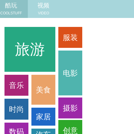
酷玩
视频
COOLSTUFF
VIDEO
服装
旅游
旅游
电影
音乐
美食
摄影
时尚
家居
创意
数码