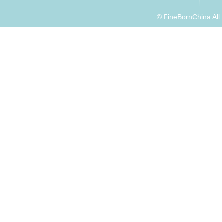
© FineBornChina Al