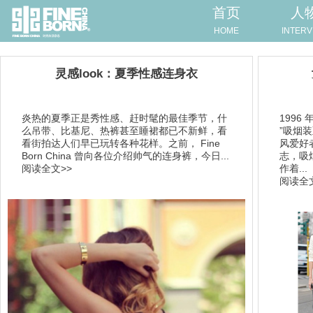
首页
人
HOME
INTERV
灵感look：夏季性感连身衣
炎热的夏季正是秀性感、赶时髦的最佳季节，什
1996 年
么吊带、比基尼、热裤甚至睡裙都已不新鲜，看
”吸烟
看街拍达人们早已玩转各种花样。之前， Fine
风爱好
Born China 曾向各位介绍帅气的连身裤，今日...
志，吸
阅读全文>>
作着...
阅读全文