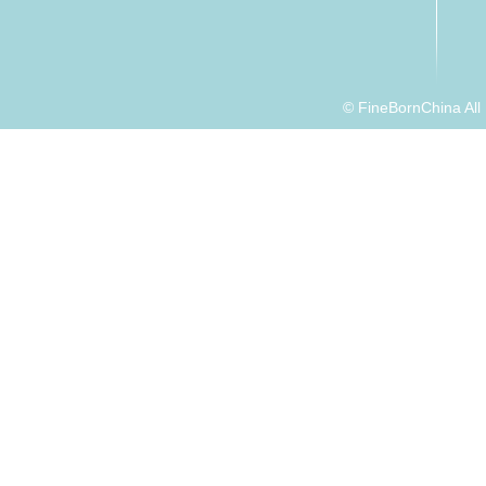
© FineBornChina Al