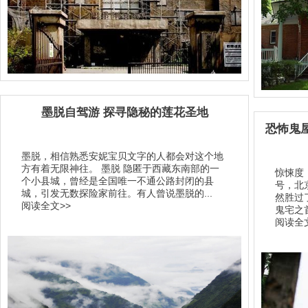
墨脱自驾游 探寻隐秘的莲花圣地
恐怖鬼
墨脱，相信熟悉安妮宝贝文字的人都会对这个地
方有着无限神往。 墨脱 隐匿于西藏东南部的一
惊悚度
个小县城，曾经是全国唯一不通公路封闭的县
号，北
城，引发无数探险家前往。有人曾说墨脱的...
然胜过
阅读全文>>
鬼宅之
阅读全文