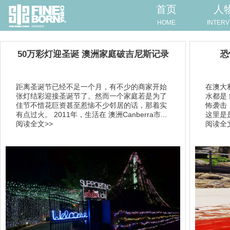
首页
人
HOME
INTERV
50万彩灯迎圣诞 澳洲家庭破吉尼斯记录
恐
距离圣诞节已经不足一个月，有不少的商家开始
在澳大
张灯结彩迎接圣诞节了。然而一个家庭若是为了
水都是
佳节不惜花巨资甚至惹恼不少邻居的话，那着实
怖袭击
有点过火。 2011年，生活在 澳洲Canberra市...
这里是
阅读全文>>
阅读全文