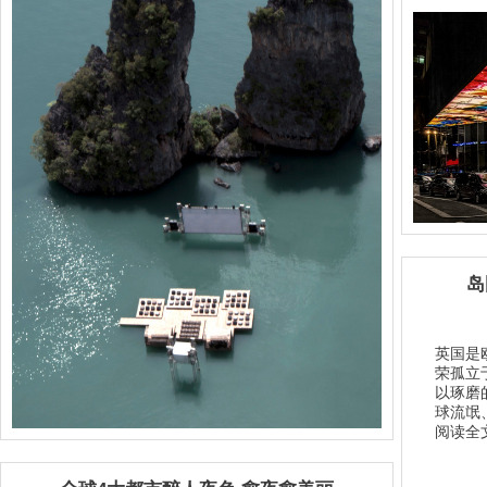
岛
英国是
荣孤立
以琢磨
球流氓
阅读全文