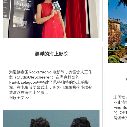
漂浮的海上影院
为迎接泰国RocksYaoNoi电影节，奥雷舍人工作
室（StudioOleScheeren）在库克群岛的
NaiPiLaelagoon中搭建了风格独特的水上的影
院。在电影节闭幕式上，宾客们纷纷乘坐小船登
陆漂浮在海面上的影...
上周盘
阅读全文>>
不止流
Fine
的LOF
阅读全文