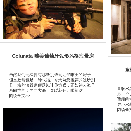
Colunata 唯美葡萄牙弧形风格海景房
童
虽然我们无法拥有那些别致到近乎唯美的房子，
但是欣赏也是一种眼福。今天向您推荐的这所别
具一格的海景房便足以让你惊叹，正如诗人海子
喜欢水
所向往的：面向大海，春暖花开。眼前这...
另一个
阅读全文>>
话般的
进小水晶
阅读全文