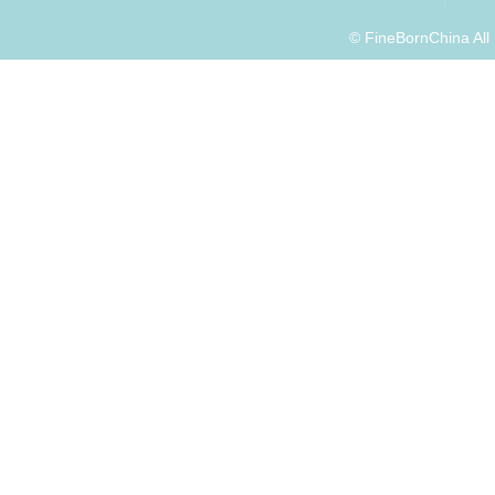
© FineBornChina Al