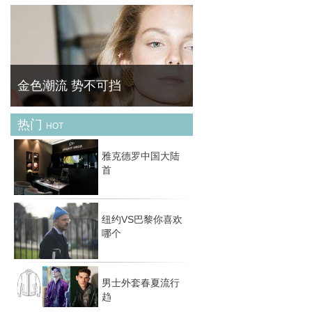
平日梳头在梳子上缠上脱发是十分常见的，积
久了看着非常不舒服。 菁华 ( FineBornChina
)教你快速清理梳子的残余头发。
金色潮流 势不可挡
热门
HOT
黄金首饰是一种风格多变的珠宝配饰 , 它可经
典可休闲可时尚可古典，关键在于你的着装与
雅克德罗中国大陆
场合。然而 , 最经典的莫过于简约款式 , 如果
首
你希望入手的黄金配饰能持续好几季，那么选
择
纽约VS巴黎你喜欢
哪个
男士外套春夏流行
趋