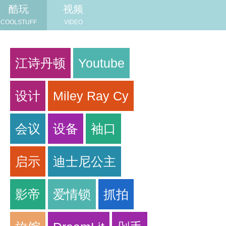
酷玩
视频
COOLSTUFF
VIDEO
江诗丹顿
Youtube
设计
Miley Ray Cy
会议
设备
袖口
启示
迪士尼公主
影帝
爱情锁
抓拍