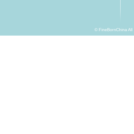
© FineBornChina Al