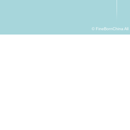
© FineBornChina Al