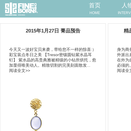
首页
人
HOME
INTERV
2015年1月27日 菁品预告
精
今天又一波好宝贝来袭，带给您不一样的惊喜:）
身为商
彩宝装点冬日之美 【Tresor密镶圆钻紫水晶耳
外派出
钉】 紫水晶的高贵典雅被精镶的小钻所烘托，愈
在外为
加显得唯美动人。精致切割的完美刻面散发...
必须的。菁
阅读全文>>
阅读全文