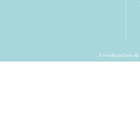
© FineBornChina Al