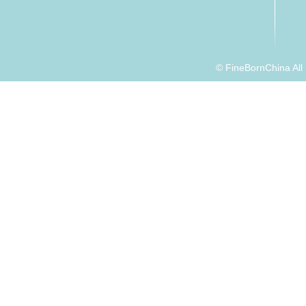
© FineBornChina Al