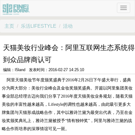
主页
乐活LIFESTYLE
活动
天猫美妆行业峰会：阿里互联网生态系统得
到众品牌商认可
编辑：I5land 发表时间：2016-02-27 14:25:10
阿里天猫美妆节年度颁奖盛典于
2016
年
2
月
26
日下午盛大举行，盛典
分为两大部分：美妆行业峰会及金妆奖颁奖盛典。开篇以阿里集团美妆
事业部总经理古迈向我们分享了
2016
年度天猫美妆业务规划，随着天猫
美妆的丰富性越来越高，
Lifestyle
的调性也越来越高，由此吸引更多大
牌集团与天猫形成战略合作，其中以雅诗兰黛为最突出代表，乃至在金
妆奖颁奖典礼上，雅诗兰黛被授予“情有独钟奖”，阿里与雅诗兰黛的战
略合作而培养的深厚情谊可见一斑。