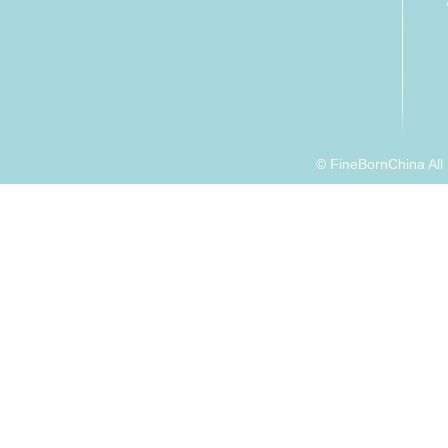
© FineBornChina Al