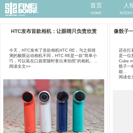
首页
人
HOME
INTERV
HTC发布首款相机：让眼睛只负责欣赏
​像骰子一
今天，HTC发布了首款相机HTC RE，与之前猜
还在扛
测的极限运动相机不同，HTC RE是一款“简单小
是一位爱
巧，可以装在口袋里随时拿出来拍照”的相机。...
Cube
阅读全文>>
骰子一
能...
阅读全文