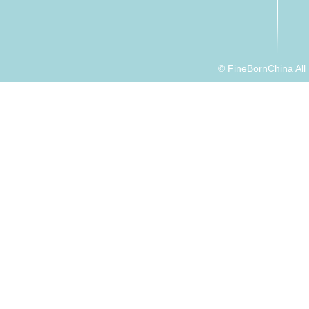
© FineBornChina Al