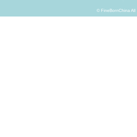
© FineBornChina Al