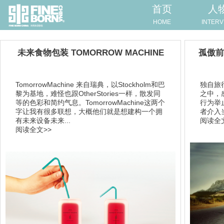
首页
人
HOME
INTERV
​未来食物包装 TOMORROW MACHINE
孤傲前
TomorrowMachine 来自瑞典，以Stockholm和巴
独自旅
黎为基地，难怪也跟OtherStories一样，散发同
之中，
等的色彩和简约气息。TomorrowMachine这两个
行为举
字让我有很多联想，大概他们就是想建构一个拥
者介入
有未来设备未来...
阅读全文
阅读全文>>