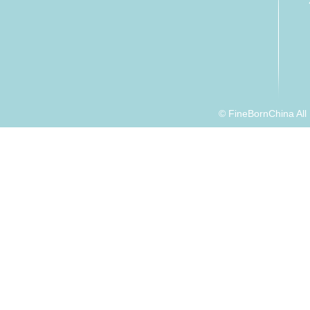
© FineBornChina Al