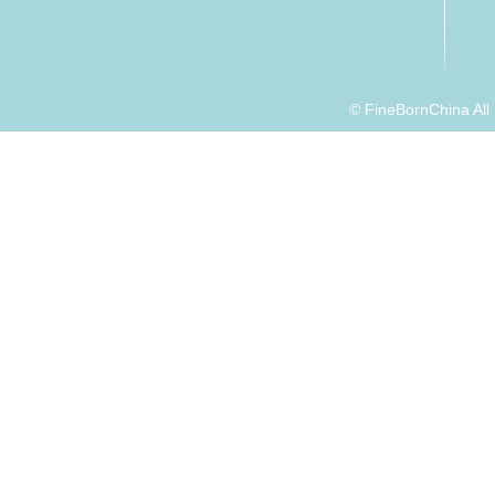
© FineBornChina Al