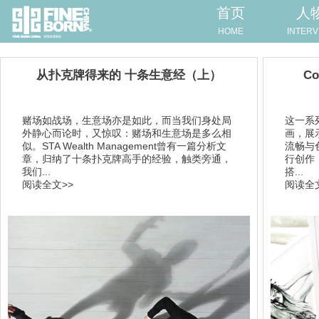
首页
人
HOME
INTERV
从扑克牌得来的 十条生意经（上）
C
赌场如战场，生意场亦是如此，而当我们身处局
这一系
外静心而论时，又惊叹：赌场和生意场是多么相
画，展
似。STA Wealth Management曾有一篇分析文
流畅与
章，归纳了十条扑克牌高手的经验，触类旁通，
行创作
我们...
搭...
阅读全文>>
阅读全文