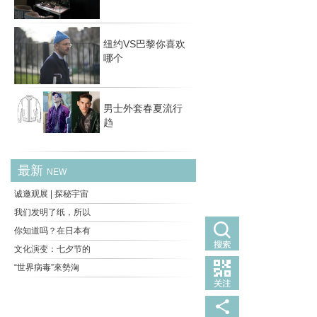
国） 毫
纽约VS巴黎你喜欢
哪个
男士外套春夏流行
趋
最新
NEW
诚邀观展 | 探秘宇宙
我们发明了纸，所以
你知道吗？在日本有
文化演变：七夕节的
“世界病毒”來勢洶