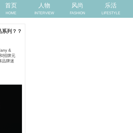
首页
人物
风尚
乐活
HOME
INTERVIEW
FASHION
LIFESTYLE
品系列？？
any &
go和招牌元
解品牌迷