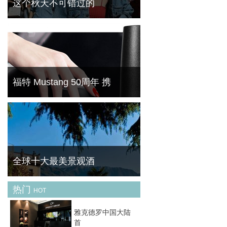
这个秋天不可错过的
天气逐渐转凉，我们开始关注秋天的最新趋势
是什么，当你还在疑问和迷茫的时候，早就有
时尚达人们为我们演绎这个秋天最 IN 的时尚
潮流。来，一起来分享她们最新的秋季新衣
吧。这
福特 Mustang 50周年 携
菁华（FineBornChina）今天为大家带来的这
一款产品可以说是最奇葩的跨界产物。跑车品
牌与美甲品牌的碰撞能产生怎么样的灵感呢？
一起去先睹为快。
全球十大最美景观酒
热门
HOT
旅行时，一间完美的酒店不仅让你身心彻底放
松，还将带给你美妙无比的观景享受。一起来
雅克德罗中国大陆
欣赏下全球最美的十大景观酒店吧！ No.1迪
首
拜JW万豪侯爵酒店（迪拜，阿拉伯联合酋长