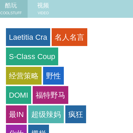
酷玩
视频
COOLSTUFF
VIDEO
Laetitia Cra
名人名言
S-Class Coup
经营策略
野性
DOMI
福特野马
最IN
超级辣妈
疯狂