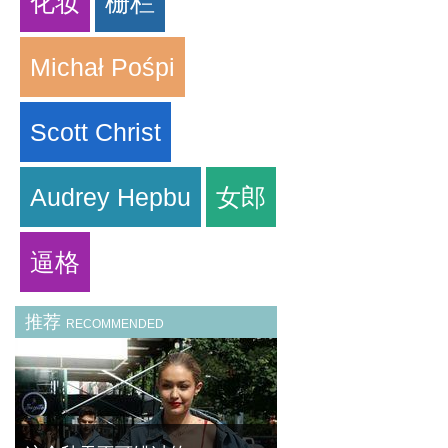
化妆
栅栏
Michał Pośpi
Scott Christ
Audrey Hepbu
女郎
逼格
推荐
RECOMMENDED