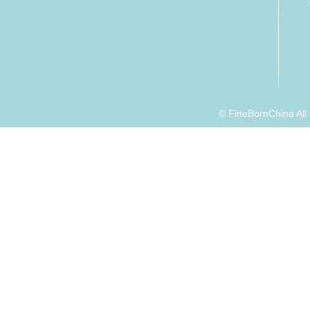
© FineBornChina Al