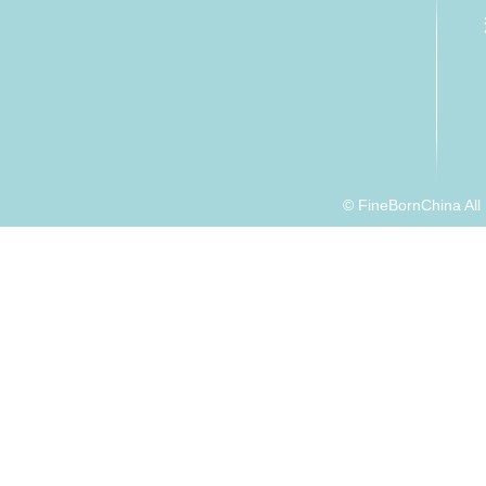
© FineBornChina Al