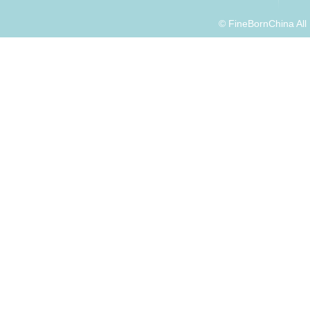
© FineBornChina Al