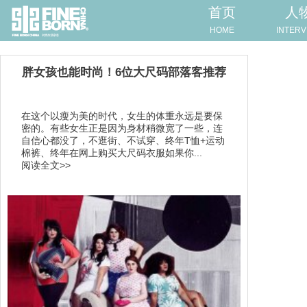
首页
人
HOME
INTERV
胖女孩也能时尚！6位大尺码部落客推荐
在这个以瘦为美的时代，女生的体重永远是要保
密的。有些女生正是因为身材稍微宽了一些，连
自信心都没了，不逛街、不试穿、终年T恤+运动
棉裤、终年在网上购买大尺码衣服如果你...
阅读全文>>