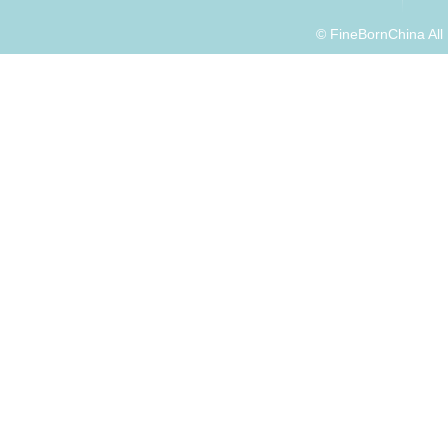
© FineBornChina Al