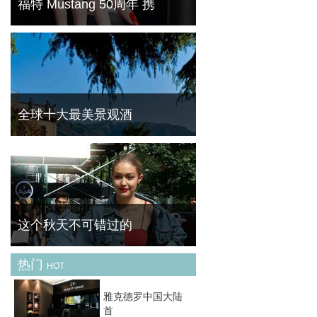
福特 Mustang 50周年 携
菁华（FineBornChina）今天为大家带来的这
一款产品可以说是最奇葩的跨界产物。跑车品
牌与美甲品牌的碰撞能产生怎么样的灵感呢？
一起去先睹为快。
全球十大最美景观酒
旅行时，一间完美的酒店不仅让你身心彻底放
松，还将带给你美妙无比的观景享受。一起来
欣赏下全球最美的十大景观酒店吧！ No.1迪
拜JW万豪侯爵酒店（迪拜，阿拉伯联合酋长
国） 毫
这个秋天不可错过的
热门
HOT
天气逐渐转凉，我们开始关注秋天的最新趋势
是什么，当你还在疑问和迷茫的时候，早就有
雅克德罗中国大陆
时尚达人们为我们演绎这个秋天最 IN 的时尚
首
潮流。来，一起来分享她们最新的秋季新衣