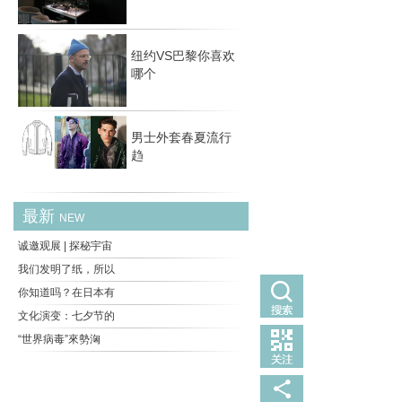
吧。这
纽约VS巴黎你喜欢
哪个
男士外套春夏流行
趋
最新
NEW
诚邀观展 | 探秘宇宙
我们发明了纸，所以
你知道吗？在日本有
文化演变：七夕节的
“世界病毒”來勢洶