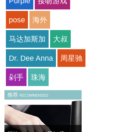
Purple
接吻游戏
pose
海外
马达加斯加
大叔
Dr. Dee Anna
周星驰
剁手
珠海
推荐
RECOMMENDED