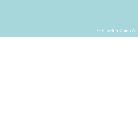
© FineBornChina Al