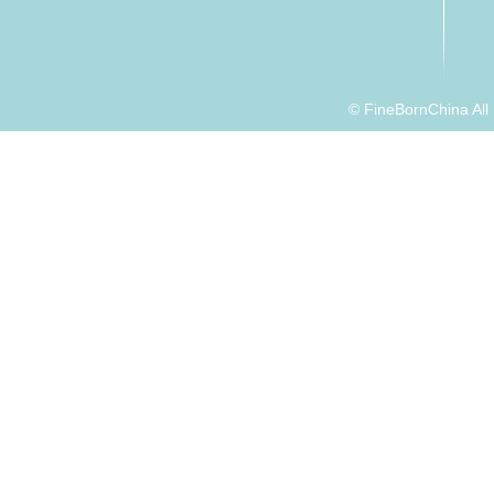
© FineBornChina Al