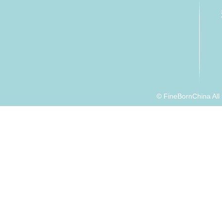
© FineBornChina Al