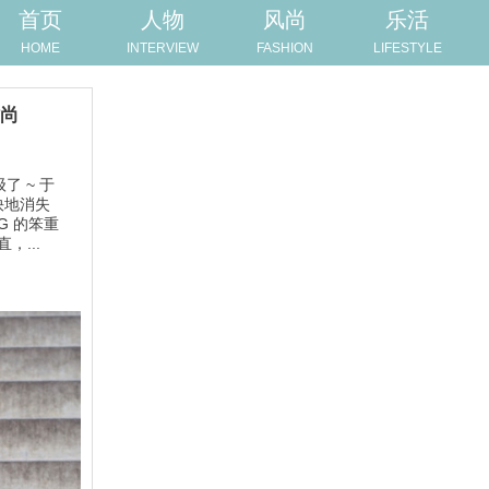
首页
人物
风尚
乐活
HOME
INTERVIEW
FASHION
LIFESTYLE
时尚
 ~ 于
快地消失
G 的笨重
，...