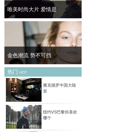
唯美时尚大片 爱情是
经典爱情主题时尚大片——从邂逅，到坠入爱
河，再到相濡以沫抑或相忘于江湖，爱情中的
每个阶段在这些组时尚大片中得以尽现。
金色潮流 势不可挡
热门
HOT
黄金首饰是一种风格多变的珠宝配饰 , 它可经
典可休闲可时尚可古典，关键在于你的着装与
雅克德罗中国大陆
场合。然而 , 最经典的莫过于简约款式 , 如果
首
你希望入手的黄金配饰能持续好几季，那么选
择
纽约VS巴黎你喜欢
哪个