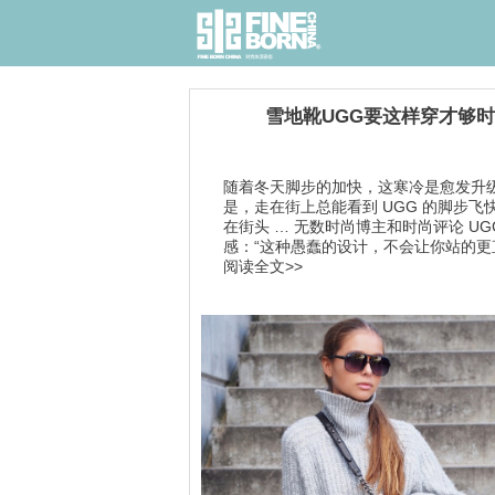
雪地靴UGG要这样穿才够
随着冬天脚步的加快，这寒冷是愈发升级了
是，走在街上总能看到 UGG 的脚步飞
在街头 … 无数时尚博主和时尚评论 UG
感：“这种愚蠢的设计，不会让你站的更直
阅读全文>>