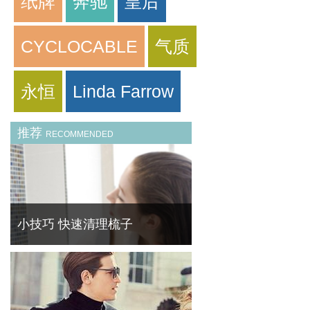
纸牌
奔驰
皇后
CYCLOCABLE
气质
永恒
Linda Farrow
推荐
RECOMMENDED
小技巧 快速清理梳子
平日梳头在梳子上缠上脱发是十分常见的，积
久了看着非常不舒服。 菁华 ( FineBornChina
)教你快速清理梳子的残余头发。