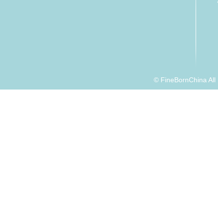
© FineBornChina Al