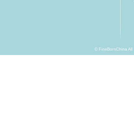
© FineBornChina Al