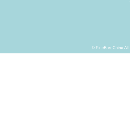
© FineBornChina Al