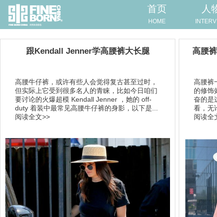
首页
人
HOME
INTERV
跟Kendall Jenner学高腰裤大长腿
高腰裤
高腰牛仔裤，或许有些人会觉得复古甚至过时，
高腰裤
但实际上它受到很多名人的青睐，比如今日咱们
的修饰
要讨论的火爆超模 Kendall Jenner ，她的 off-
奋的是
duty 着装中最常见高腰牛仔裤的身影，以下是...
看，无
阅读全文>>
阅读全文