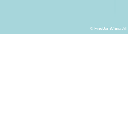
© FineBornChina Al