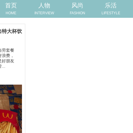
首页
人物
风尚
乐活
HOME
INTERVIEW
FASHION
LIFESTYLE
出特大杯饮
当劳套餐
好浪费，
是好朋友
..