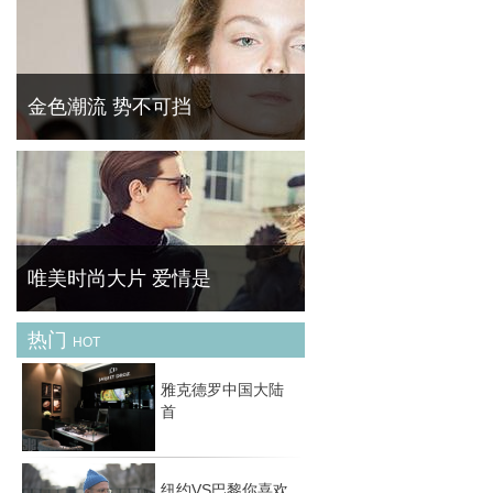
平日梳头在梳子上缠上脱发是十分常见的，积
久了看着非常不舒服。 菁华 ( FineBornChina
)教你快速清理梳子的残余头发。
金色潮流 势不可挡
黄金首饰是一种风格多变的珠宝配饰 , 它可经
典可休闲可时尚可古典，关键在于你的着装与
场合。然而 , 最经典的莫过于简约款式 , 如果
你希望入手的黄金配饰能持续好几季，那么选
择
唯美时尚大片 爱情是
热门
HOT
经典爱情主题时尚大片——从邂逅，到坠入爱
河，再到相濡以沫抑或相忘于江湖，爱情中的
雅克德罗中国大陆
每个阶段在这些组时尚大片中得以尽现。
首
纽约VS巴黎你喜欢