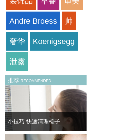
装饰品
早春
审美
Andre Broess
帅
奢华
Koenigsegg
泄露
推荐
RECOMMENDED
小技巧 快速清理梳子